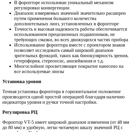
В форопторе использован уникальный механизм
регулировки конвергенции
Диапазон измеряемых значений значительно расширен
путем применения большого количества
дополнительных линз, установленных в форопторе
Точность и высокая надежность работы обеспечивается
использованием прецизионных подшипников, не
требующих смазки, во всех движущихся частях прибора
Использование фороптора вместе с проектором знаков
позволяет исследовать самый широкий диапазон
зрительных функций, таких как бинокулярность зрения,
гетерофория, стереопсис, анизейкония и т.д.
Многослойное просветляющее покрытие нанесено на
все используемые линзы
Установка уровня
Точная установка фороптора в горизонтальное положение
производится одной простой операцией благодаря наличию
индикатора уровня и ручки точной настройки.
Регулировка РЦ
Фороптор VT-5 имеет широкий диапазон изменения (от 48 мм
до 80 мм) и удобную, легко читаемую шкалу значений РЦ с