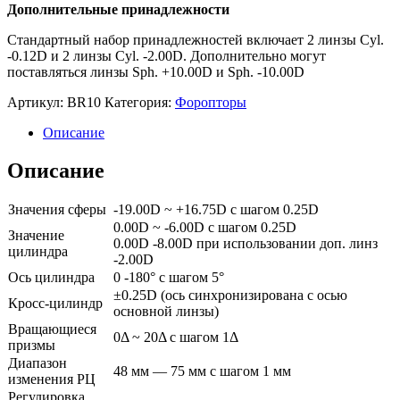
Дополнительные принадлежности
Стандартный набор принадлежностей включает 2 линзы Cyl.
-0.12D и 2 линзы Cyl. -2.00D. Дополнительно могут
поставляться линзы Sph. +10.00D и Sph. -10.00D
Артикул:
BR10
Категория:
Форопторы
Описание
Описание
Значения сферы
-19.00D ~ +16.75D с шагом 0.25D
0.00D ~ -6.00D с шагом 0.25D
Значение
0.00D -8.00D при использовании доп. линз
цилиндра
-2.00D
Ось цилиндра
0 -180° с шагом 5°
±0.25D (ось синхронизирована с осью
Кросс-цилиндр
основной линзы)
Вращающиеся
0Δ ~ 20Δ с шагом 1Δ
призмы
Диапазон
48 мм — 75 мм с шагом 1 мм
изменения РЦ
Регулировка