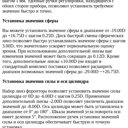
шагом 1 мм. Удобные ручки регулировки, находящиеся с
обоих сторон прибора, позволяют установить требуемое
значение быстро и точно.
Установка значения сферы
Вы можете установить значение сферы в диапазоне от -19.00D
до +16.75D с шагом 0.25D. Диск быстрой смены сферических
линз позволяет быстро устанавливать значение сферы с шагом
3.00D, что значительно ускоряет первоначальную оценку
зрения. При использовании дополнительной линзы шаг
изменения значений может быть сокращен до 0.12D. Кроме
того, дополнительные линзы ±10.00D (не входят в
стандартный комплект поставки) позволяют расширить
диапазон возможных значений сферы до -29.00D ~+26.75D.
Установка значения силы и оси цилиндра
Набор линз фороптора позволяет установить значение силы
цилиндра от 0D до -6.00D с шагом 0.25D. Применение
дополнительной линзы -2.00D позволяет увеличить диапазон
значений до -8.00D. Ось цилиндра может быть установлена в
диапазоне от 0° до 180° . Шкала значений угла поворота оси
имеет деления 5°. Расположение ручек установки значений
силы и оси цилиндра обеспечивает быструю и точную
установку.