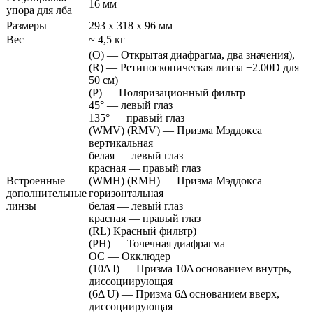
16 мм
упора для лба
Размеры
293 х 318 х 96 мм
Вес
~ 4,5 кг
(O) — Открытая диафрагма, два значения),
(R) — Ретиноскопическая линза +2.00D для
50 см)
(P) — Поляризационный фильтр
45° — левый глаз
135° — правый глаз
(WMV) (RMV) — Призма Мэддокса
вертикальная
белая — левый глаз
красная — правый глаз
Встроенные
(WMH) (RMH) — Призма Мэддокса
дополнительные
горизонтальная
линзы
белая — левый глаз
красная — правый глаз
(RL) Красный фильтр)
(PH) — Точечная диафрагма
OC — Окклюдер
(10Δ I) — Призма 10Δ основанием внутрь,
диссоциирующая
(6Δ U) — Призма 6Δ основанием вверх,
диссоциирующая