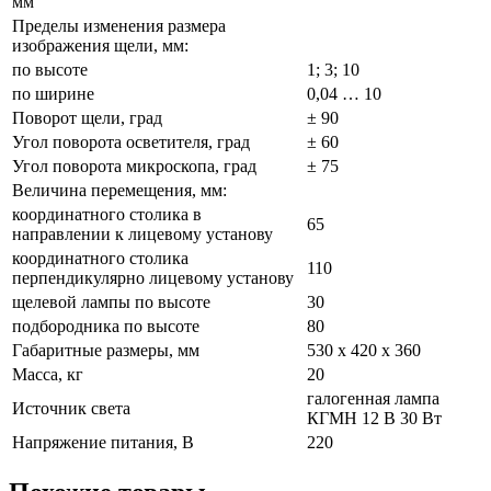
мм
Пределы изменения размера
изображения щели, мм:
по высоте
1; 3; 10
по ширине
0,04 … 10
Поворот щели, град
± 90
Угол поворота осветителя, град
± 60
Угол поворота микроскопа, град
± 75
Величина перемещения, мм:
координатного столика в
65
направлении к лицевому установу
координатного столика
110
перпендикулярно лицевому установу
щелевой лампы по высоте
30
подбородника по высоте
80
Габаритные размеры, мм
530 х 420 х 360
Масса, кг
20
галогенная лампа
Источник света
КГМН 12 В 30 Вт
Напряжение питания, В
220